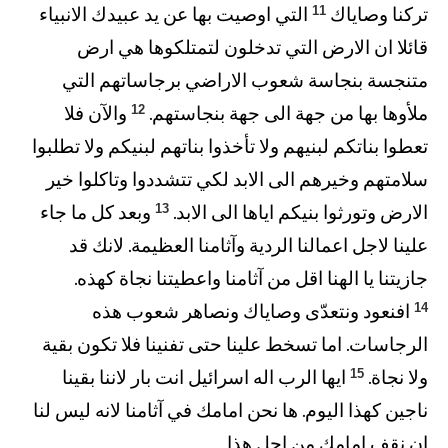
11
تركنا وصاياك
التي اوصيت بها عن يد عبيدك الانبياء
قائلا ان الارض التي تدخلون لتمتلكوها هي ارض
متنجسة بنجاسة شعوب الاراضي برجاساتهم التي
12
ملأوها بها من جهة الى جهة بنجاستهم.
والآن فلا
تعطوا بناتكم لبنيهم ولا تأخذوا بناتهم لبنيكم ولا تطلبوا
سلامتهم وخيرهم الى الابد لكي تتشددوا وتاكلوا خير
13
الارض وتورثوا بنيكم اياها الى الابد.
وبعد كل ما جاء
علينا لاجل اعمالنا الردية وآثامنا العظيمة. لانك قد
جازيتنا يا الهنا اقل من آثامنا واعطيتنا نجاة كهذه.
14
افنعود ونتعدّى وصاياك ونصاهر شعوب هذه
الرجاسات. اما تسخط علينا حتى تفنينا فلا تكون بقية
15
ولا نجاة.
ايها الرب اله اسرائيل انت بار لاننا بقينا
ناجين كهذا اليوم. ها نحن امامك في آثامنا لانه ليس لنا
ان نقف امامك من اجل هذا