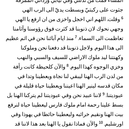
المساء قمت من تذللي وفي ثيابي وردائي الممزقة
جثوت على ركبتيّ وبسطت يديّ الى الرب الهي
6
وقلت. اللهم اني اخجل واخزى من ان ارفع يا الهي
وجهي نحوك لان ذنوبنا قد كثرت فوق رؤوسنا وآثامنا
7
تعاظمت الى السماء.
منذ ايام آبائنا نحن في اثم عظيم
الى هذا اليوم. ولاجل ذنوبنا قد دفعنا نحن وملوكنا
وكهنتنا ليد ملوك الاراضي للسيف والسبي والنهب
8
وخزي الوجوه كهذا اليوم.
والآن كلحيظة كانت رأفة
من لدن الرب الهنا ليبقي لنا نجاة ويعطينا وتدا في
مكان قدسه لينير الهنا اعيننا ويعطينا حياة قليلة في
9
عبوديتنا.
لاننا عبيد نحن وفي عبوديتنا لم يتركنا الهنا بل
بسط علينا رحمة امام ملوك فارس ليعطينا حياة لنرفع
بيت الهنا ونقيم خرائبه وليعطينا حائطا في يهوذا وفي
10
اورشليم.
والآن فماذا نقول يا الهنا بعد هذا لاننا قد