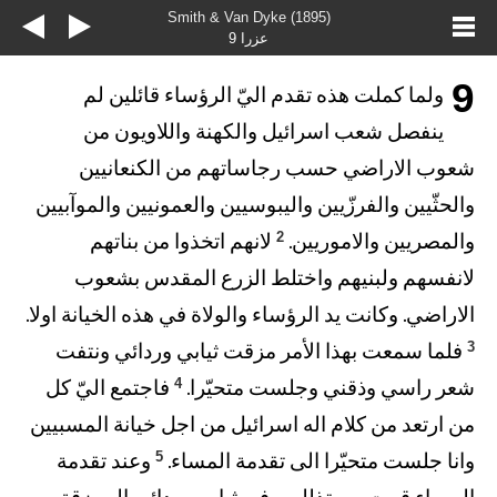
Smith & Van Dyke (1895)
عزرا 9
9
ولما كملت هذه تقدم اليّ الرؤساء قائلين لم
ينفصل شعب اسرائيل والكهنة واللاويون من
شعوب الاراضي حسب رجاساتهم من الكنعانيين
والحثّيين والفرزّيين واليبوسيين والعمونيين والموآبيين
2
والمصريين والاموريين.
لانهم اتخذوا من بناتهم
لانفسهم ولبنيهم واختلط الزرع المقدس بشعوب
الاراضي. وكانت يد الرؤساء والولاة في هذه الخيانة اولا.
3
فلما سمعت بهذا الأمر مزقت ثيابي وردائي ونتفت
4
شعر راسي وذقني وجلست متحيّرا.
فاجتمع اليّ كل
من ارتعد من كلام اله اسرائيل من اجل خيانة المسبيين
5
وانا جلست متحيّرا الى تقدمة المساء.
وعند تقدمة