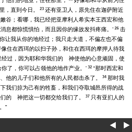
领了他们的地业，住在那里，
好像耶和华从前为住
23
里，直到今日。
还有亚卫人，原先住在迦萨附近
亚嫩谷；看哪，我已经把亚摩利人希实本王西宏和他
26
消息都惊慌惧怕，而且因你的缘故发抖疼痛。’
击
求你让我从你的地经过；我只走大道，不偏左也不偏
好像住在西珥的以扫子孙，和住在西珥的摩押人待我
里经过，因为耶和华我们的 神使他的心意顽固，使
32
给你了，你可以占领他的地作产业。’
“那时西宏和
34
他、他的儿子们和他所有的人民都击杀了。
那时我
留下我们掠为己有的牲畜，和我们夺取城邑所得的战
37
我们的 神把这一切都交给我们了。
只有亚扪人的
。”