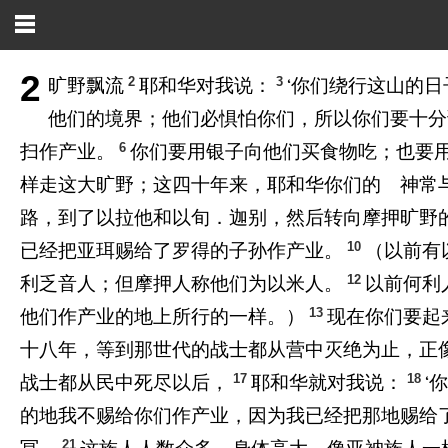
2
2
3
旷野飘流
耶和华对我说：
‘你们绕行这山的
他们的境界；他们必惧怕你们，所以你们要十分
6
扫作产业。
你们要用银子向他们买食物吃；也要
样走这大旷野；这四十年来，耶和华你们的 神常与
路，到了以拉他和以旬．迦别，然后转向摩押旷野
10
已经把亚珥赐给了罗得的子孙作产业。
（以前有
12
利乏音人；但摩押人称他们为以米人。
以前何利
13
他们作产业的地上所行的一样。）
现在你们要起
十八年，等到那世代的战士都从营中灭绝为止，正
17
18
战士都从民中死尽以后，
耶和华就对我说：
‘
的地我不赐给你们作产业，因为我已经把那地赐给
21