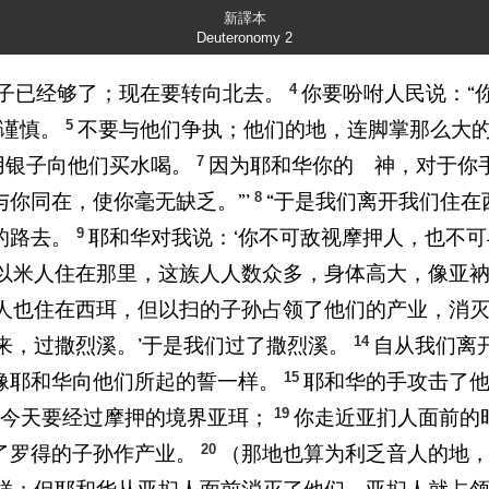
新譯本
Deuteronomy 2
4
日子已经够了；现在要转向北去。
你要吩咐人民说：“
5
谨慎。
不要与他们争执；他们的地，连脚掌那么大
7
用银子向他们买水喝。
因为耶和华你的 神，对于你
8
你同在，使你毫无缺乏。”’
“于是我们离开我们住
9
的路去。
耶和华对我说：‘你不可敌视摩押人，也不
以米人住在那里，这族人人数众多，身体高大，像亚
人也住在西珥，但以扫的子孙占领了他们的产业，消
14
来，过撒烈溪。’于是我们过了撒烈溪。
自从我们离
15
像耶和华向他们所起的誓一样。
耶和华的手攻击了
19
你今天要经过摩押的境界亚珥；
你走近亚扪人面前的
20
了罗得的子孙作产业。
（那地也算为利乏音人的地