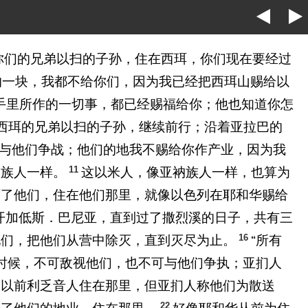
你们的兄弟以扫的子孙，住在西珥，你们现在要经过
的一块，我都不给你们，因为我已经把西珥山赐给以
手里所作的一切事，都已经赐福给你；他也知道你怎
在西珥的兄弟以扫的子孙，继续前行；沿着亚拉巴的
可与他们争战；他们的地我不赐给你作产业，因为我
11
衲族人一样。
这以米人，像亚衲族人一样，也算为
灭了他们，住在他们那里，就像以色列在耶和华赐给
开加低斯．巴尼亚，直到过了撒烈溪的日子，共有三
16
他们，把他们从营中除灭，直到灭尽为止。
“所有
时候，不可敌视他们，也不可与他们争执；亚扪人
，以前利乏音人住在那里，但亚扪人称他们为散送
22