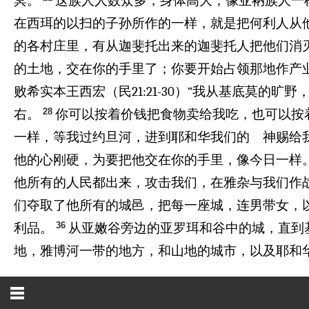
冥。
这族人人数众多，身体高大，像亚衲族人一
在西珥的以扫的子孙所作的一样，就是把何利人从
的各村庄里，有从迦斐托出来的迦斐托人把他们消
的土地，交在你的手里了；你要开始占领那地作产
败希实本王西宏（民21:21-30）“我从基底莫的
28
右。
你可以按着价钱把食物卖给我吃，也可以按
一样，等我过约旦河，进到耶和华我们的 神赐给我
他的心刚硬，为要把他交在你的手里，像今日一样
他所有的人民都出来，攻击我们，在雅杂与我们作
们夺取了他所有的城邑，把每一座城，连男带女，
36
利品。
从亚嫩谷旁边的亚罗珥和谷中的城，直到
地，雅博河一带的地方，和山地的城市，以及耶和