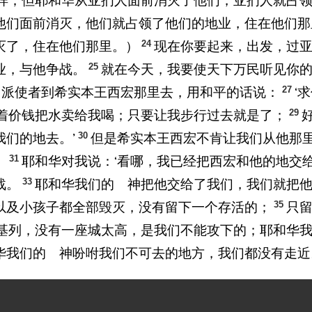
样；但耶和华从亚扪人面前消灭了他们，亚扪人就占
他们面前消灭，他们就占领了他们的地业，住在他们那
24
灭了，住在他们那里。）
现在你要起来，出发，过
25
业，与他争战。
就在今天，我要使天下万民听见你的
27
旷野，派使者到希实本王西宏那里去，用和平的话说：
‘
29
着价钱把水卖给我喝；只要让我步行过去就是了；
30
们的地去。’
但是希实本王西宏不肯让我们从他那
31
。
耶和华对我说：‘看哪，我已经把西宏和他的地交
33
战。
耶和华我们的 神把他交给了我们，我们就把
35
以及小孩子都全部毁灭，没有留下一个存活的；
只
基列，没有一座城太高，是我们不能攻下的；耶和华
华我们的 神吩咐我们不可去的地方，我们都没有走近