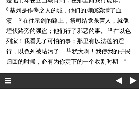
是他们却在亚当城背约，在那里向我行诡诈。
8
基列是作孽之人的城，他们的脚踪染满了血
9
渍。
在往示剑的路上，祭司结党杀害人，就像
10
埋伏路旁的强盗；他们行了邪恶的事。
在以色
列家！我看见了可怕的事；那里有以法莲的淫
11
行，以色列被玷污了。
犹大啊！我使我的子民
归回的时候，必有为你定下的一个收割时期。”