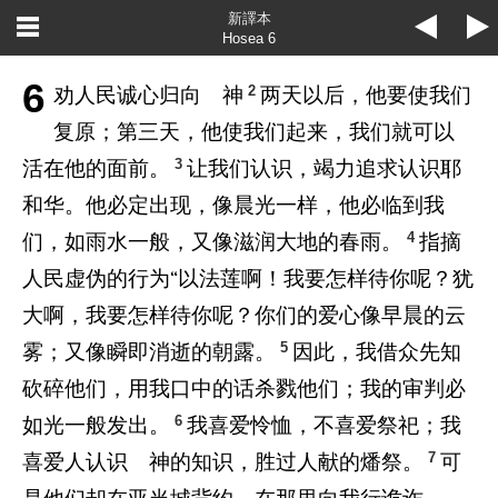
新譯本
Hosea 6
6
2
劝人民诚心归向 神
两天以后，他要使我们
复原；第三天，他使我们起来，我们就可以
3
活在他的面前。
让我们认识，竭力追求认识耶
和华。他必定出现，像晨光一样，他必临到我
4
们，如雨水一般，又像滋润大地的春雨。
指摘
人民虚伪的行为“以法莲啊！我要怎样待你呢？犹
大啊，我要怎样待你呢？你们的爱心像早晨的云
5
雾；又像瞬即消逝的朝露。
因此，我借众先知
砍碎他们，用我口中的话杀戮他们；我的审判必
6
如光一般发出。
我喜爱怜恤，不喜爱祭祀；我
7
喜爱人认识 神的知识，胜过人献的燔祭。
可