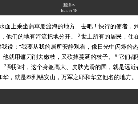
新譯本
Isaiah 18
水面上乘坐蒲草船渡海的地方。去吧！快行的使者，
3
的，他们的地有河流把地分开。
世上所有的居民，住
对我说：“我要从我的居所安静观看，像日光中闪烁的热
6
，他就用镰刀削去嫩枝，又砍掉蔓延的枝子。
它们都
7
。
到那时，这个身躯高大、皮肤光滑的国，就是远近
和华，就是奉到锡安山，万军之耶和华立他名的地方。