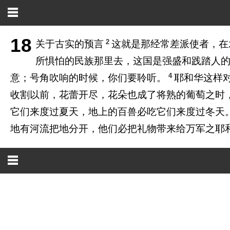
18
2
关于古实的预言
这就是那经常差派使者，在
所惧怕的民族那里去，这国是强盛和践踏人
4
意；号角吹响的时候，你们要聆听。
耶和华这样
收割以前，花蕾开尽，花朵也成了将熟的葡萄之时
它们来度过夏天，地上的百兽必吃它们来度过冬天
地有河流把地分开，他们必把礼物带来给万军之耶