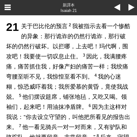
新譯本
Isaiah 21
21
2
关于巴比伦的预言
我被指示去看一个惨酷
的异象：那行诡诈的仍然行诡诈，那行破
坏的仍然行破坏。以拦哪，上去吧！玛代啊，围
3
攻吧！我要使一切叹息止住。
因此，我满腰疼
痛，痛苦抓住我，好像产妇的痛苦一样；我绞痛
4
弯腰至听不见，我惊惶至看不到。
我的心迷
糊，惊恐威吓着我；我所爱慕的黄昏，竟使我战
5
兢。
他们摆设筵席，铺张地毡，又吃又喝。领
6
袖们，起来吧！用油抹净盾牌。
因为主这样对
我说：“你去设立守望的，叫他把所看见的报告出
7
来。
他一看见骑兵一对一对而来，又有驴队和
8