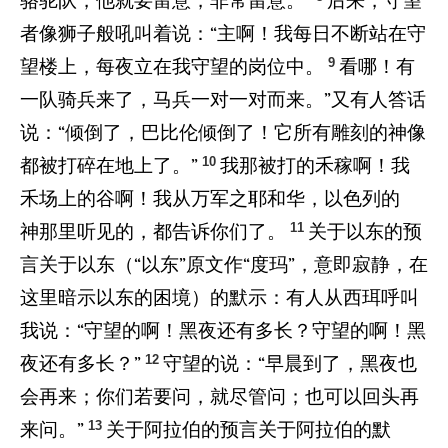
骆驼队，他就要留意，非常留意。”
后来，守望
者像狮子般吼叫着说：“主啊！我每日不断站在守
9
望楼上，每夜立在我守望的岗位中。
看哪！有
一队骑兵来了，马兵一对一对而来。”又有人答话
说：“倾倒了，巴比伦倾倒了！它所有雕刻的神像
10
都被打碎在地上了。”
我那被打的禾稼啊！我
禾场上的谷啊！我从万军之耶和华，以色列的
11
神那里听见的，都告诉你们了。
关于以东的预
言关于以东（“以东”原文作“度玛”，意即寂静，在
这里暗示以东的困境）的默示：有人从西珥呼叫
我说：“守望的啊！黑夜还有多长？守望的啊！黑
12
夜还有多长？”
守望的说：“早晨到了，黑夜也
会再来；你们若要问，就尽管问；也可以回头再
13
来问。”
关于阿拉伯的预言关于阿拉伯的默