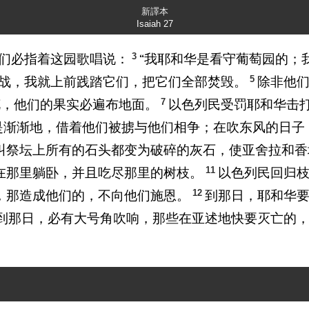
新譯本
Isaiah 27
3
们必指着这园歌唱说：
“我耶和华是看守葡萄园的；
5
战，我就上前践踏它们，把它们全部焚毁。
除非他们
7
花，他们的果实必遍布地面。
以色列民受罚耶和华击
是渐渐地，借着他们被掳与他们相争；在吹东风的日子
叫祭坛上所有的石头都变为破碎的灰石，使亚舍拉和香
11
在那里躺卧，并且吃尽那里的树枝。
以色列民回归
12
，那造成他们的，不向他们施恩。
到那日，耶和华
到那日，必有大号角吹响，那些在亚述地快要灭亡的