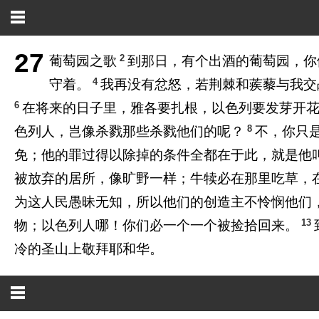
27
2
葡萄园之歌
到那日，有个出酒的葡萄园，你
4
守着。
我再没有忿怒，若荆棘和蒺藜与我交
6
在将来的日子里，雅各要扎根，以色列要发芽开
8
色列人，岂像杀戮那些杀戮他们的呢？
不，你只
免；他的罪过得以除掉的条件全都在于此，就是他
被放弃的居所，像旷野一样；牛犊必在那里吃草，
为这人民愚昧无知，所以他们的创造主不怜悯他们
13
物；以色列人哪！你们必一个一个被捡拾回来。
冷的圣山上敬拜耶和华。