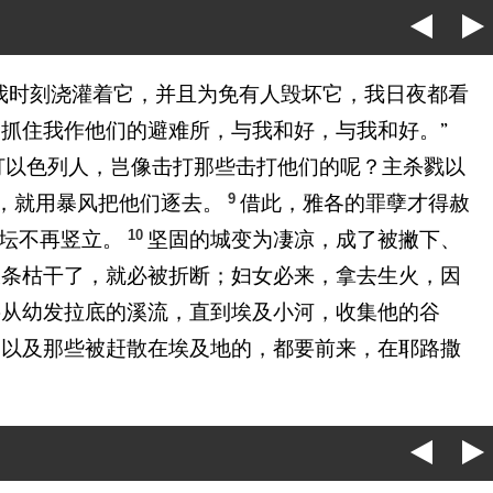
我时刻浇灌着它，并且为免有人毁坏它，我日夜都看
抓住我作他们的避难所，与我和好，与我和好。”
打以色列人，岂像击打那些击打他们的呢？主杀戮以
9
，就用暴风把他们逐去。
借此，雅各的罪孽才得赦
10
坛不再竖立。
坚固的城变为凄凉，成了被撇下、
枝条枯干了，就必被折断；妇女必来，拿去生火，因
要从幼发拉底的溪流，直到埃及小河，收集他的谷
，以及那些被赶散在埃及地的，都要前来，在耶路撒