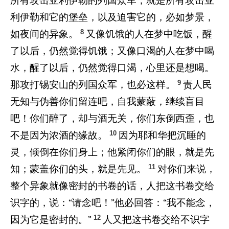
所有攻击亚利伊勒的列国众军，就是所有攻击亚
利伊勒和它的堡垒，以及迫害它的，必如梦景，
8
如夜间的异象。
又像饥饿的人在梦中吃饭，醒
了以后，仍然觉得饥饿；又像口渴的人在梦中喝
水，醒了以后，仍然觉得口渴，心里还是想喝。
9
那攻打锡安山的列国众军，也必这样。
责人民
无知与伪善你们留连吧，自我蒙蔽，继续盲目
吧！你们醉了，却与酒无关，你们东倒西歪，也
10
不是因为浓酒的缘故。
因为耶和华把沉睡的
灵，倾倒在你们身上；他紧闭你们的眼，就是先
11
知；蒙盖你们的头，就是先见。
对你们来说，
整个异象就像密封的书卷的话，人把这书卷交给
识字的，说：“请念吧！”他必回答：“我不能念，
12
因为它是密封的。”
人又把这书卷交给不识字