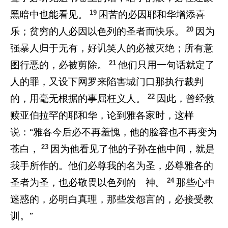
19
黑暗中也能看见。
困苦的必因耶和华增添喜
20
乐；贫穷的人必因以色列的圣者而快乐。
因为
强暴人归于无有，好讥笑人的必被灭绝；所有意
21
图行恶的，必被剪除。
他们只用一句话就定了
人的罪，又设下网罗来陷害城门口那执行裁判
22
的，用毫无根据的事屈枉义人。
因此，曾经救
赎亚伯拉罕的耶和华，论到雅各家时，这样
说：“雅各今后必不再羞愧，他的脸容也不再变为
23
苍白，
因为他看见了他的子孙在他中间，就是
我手所作的。他们必尊我的名为圣，必尊雅各的
24
圣者为圣，也必敬畏以色列的 神。
那些心中
迷惑的，必明白真理，那些发怨言的，必接受教
训。”