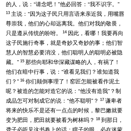
的人，说：“请念吧！”他必回答：“我不识字。”
13
主说：“因为这子民只用言语来亲近我，用嘴唇
尊崇我，他们的心却远离我。他们对我的敬畏，
14
只是遵从传统的吩咐。
因此，看哪！我要再向
这子民施行奇事，就是奇妙又奇妙的事；他们智
慧人的智慧必要消没，他们聪明人的聪明必被隐
15
藏。”
那些向耶和华深藏谋略的人，有祸了！
他们在暗中行事，说：“谁看见我们？谁知道我
16
们？”
你们颠倒事理了！窑匠怎能被看作泥土
呢？被造的怎能对造它的说：“他没有造我”？制
17
成品怎可对制成它的说：“他不聪明”？
谦卑者
将来的快乐不是还有一点点的时候，黎巴嫩就要
18
变为肥田，肥田就要被看为树林吗？
到那日，
聋子必听见这书卷上的话；瞎子的眼，必在迷蒙