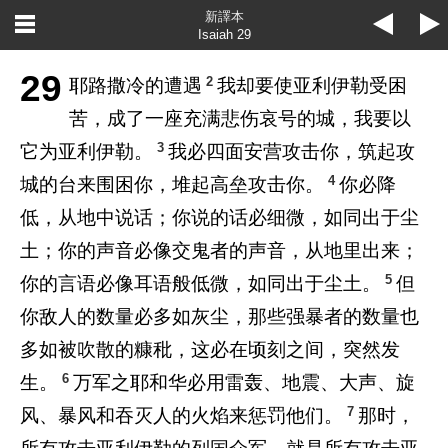
新譯本
Isaiah 29
29
2
耶路撒冷的遭遇
我却要使亚利伊勒受困
苦，成了一座充满悲伤哀号的城，我要以
3
它为亚利伊勒。
我必四面安营攻击你，筑起攻
4
城的台来围困你，堆起高垒攻击你。
你必降
低，从地中说话；你说的话必细微，如同出于尘
土；你的声音必像交鬼者的声音，从地里出来；
5
你的言语必像耳语般低微，如同出于尘土。
但
你敌人的数量必多如灰尘，那些强暴者的数量也
多如被吹散的糠秕，这必在顷刻之间，突然发
6
生。
万军之耶和华必用雷轰、地震、大声、旋
7
风、暴风和吞灭人的火焰来惩罚他们。
那时，