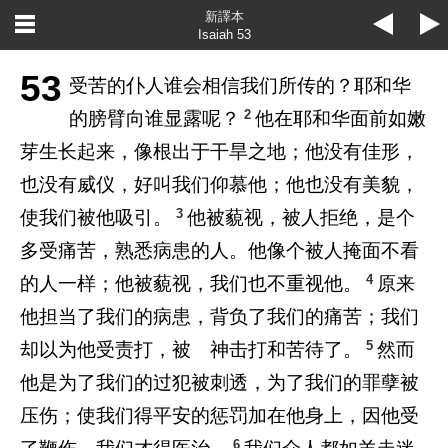
新譯本
Isaiah 53
53
受苦的仆人谁会相信我们所传的？耶和华
2
的膀臂向谁显露呢？
他在耶和华面前如嫩
芽生长起来，像根出于干旱之地；他没有佳形，
也没有威仪，好叫我们仰慕他；他也没有美貌，
3
使我们被他吸引。
他被藐视，被人拒绝，是个
多受痛苦，熟悉病患的人。他像个被人掩面不看
4
的人一样；他被藐视，我们也不重视他。
原来
他担当了我们的病患，背负了我们的痛苦；我们
5
却以为他受责打，被 神击打和苦待了。
然而
他是为了我们的过犯被刺透，为了我们的罪孽被
压伤；使我们得平安的惩罚加在他身上，因他受
6