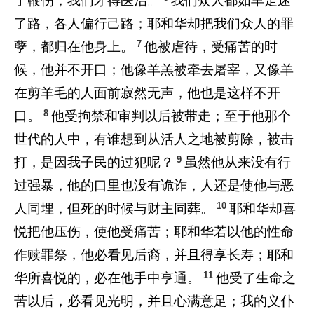
了鞭伤，我们才得医治。
我们众人都如羊走迷
了路，各人偏行己路；耶和华却把我们众人的罪
7
孽，都归在他身上。
他被虐待，受痛苦的时
候，他并不开口；他像羊羔被牵去屠宰，又像羊
在剪羊毛的人面前寂然无声，他也是这样不开
8
口。
他受拘禁和审判以后被带走；至于他那个
世代的人中，有谁想到从活人之地被剪除，被击
9
打，是因我子民的过犯呢？
虽然他从来没有行
过强暴，他的口里也没有诡诈，人还是使他与恶
10
人同埋，但死的时候与财主同葬。
耶和华却喜
悦把他压伤，使他受痛苦；耶和华若以他的性命
作赎罪祭，他必看见后裔，并且得享长寿；耶和
11
华所喜悦的，必在他手中亨通。
他受了生命之
苦以后，必看见光明，并且心满意足；我的义仆