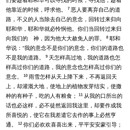
们要趁着耶和华可以寻找的时候，寻找他，趁着
7
他靠近的时候，呼求他。
恶人要离弃自己的道
路，不义的人当除去自己的意念，回转过来归向
耶和华，耶和华就必怜悯他。你们当回转过来归
8
向我们的 神，因为他大大赦免人的罪。
耶和
华说：“我的意念不是你们的意念，你们的道路也
9
不是我的道路。
天怎样高过地，我的道路也怎
样高过你们的道路，我的意念也怎样高过你们的
10
意念。
雨雪怎样从天上降下来，不再返回天
上，却灌溉大地，使地上的植物发芽结实，使撒
11
种的有种子，吃的人有粮食；
从我的口所出的
话也必这样，必不徒然返回我这里，却要作成我
所喜悦的，使它在我差遣它去作的事上必然亨
12
通。
你们必欢欢喜喜出来，平平安安蒙引导；