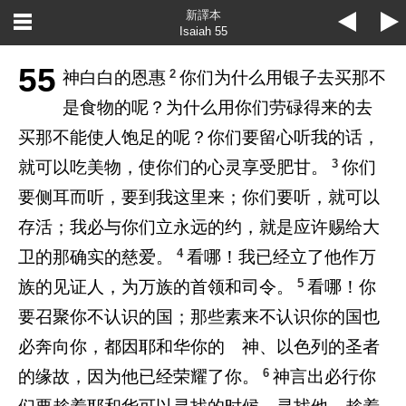
新譯本
Isaiah 55
55
2
神白白的恩惠
你们为什么用银子去买那不
是食物的呢？为什么用你们劳碌得来的去
买那不能使人饱足的呢？你们要留心听我的话，
3
就可以吃美物，使你们的心灵享受肥甘。
你们
要侧耳而听，要到我这里来；你们要听，就可以
存活；我必与你们立永远的约，就是应许赐给大
4
卫的那确实的慈爱。
看哪！我已经立了他作万
5
族的见证人，为万族的首领和司令。
看哪！你
要召聚你不认识的国；那些素来不认识你的国也
必奔向你，都因耶和华你的 神、以色列的圣者
6
的缘故，因为他已经荣耀了你。
神言出必行你