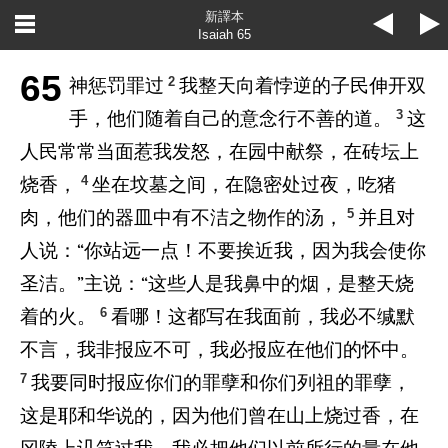
新譯本
Isaiah 65
65
2
神惩罚罪过
我整天向着悖逆的子民伸开双
3
手，他们随着自己的意念行不善的道。
这
人民常常当面惹我发怒，在园中献祭，在砖坛上
4
烧香，
坐在坟墓之间，在隐密处过夜，吃猪
5
肉，他们的器皿中有不洁之物作的汤，
并且对
人说：“你站远一点！不要挨近我，因为我会使你
圣洁。”主说：“这些人是我鼻中的烟，是整天烧
6
着的火。
看哪！这都写在我面前，我必不缄默
不言，我非报应不可，我必报应在他们的怀中。
7
我要同时报应你们的罪孽和你们列祖的罪孽，
这是耶和华说的，因为他们曾在山上烧过香，在