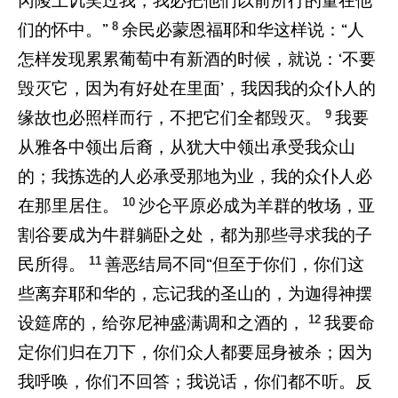
冈陵上讥笑过我，我必把他们以前所行的量在他
8
们的怀中。”
余民必蒙恩福耶和华这样说：“人
怎样发现累累葡萄中有新酒的时候，就说：‘不要
毁灭它，因为有好处在里面’，我因我的众仆人的
9
缘故也必照样而行，不把它们全都毁灭。
我要
从雅各中领出后裔，从犹大中领出承受我众山
的；我拣选的人必承受那地为业，我的众仆人必
10
在那里居住。
沙仑平原必成为羊群的牧场，亚
割谷要成为牛群躺卧之处，都为那些寻求我的子
11
民所得。
善恶结局不同“但至于你们，你们这
些离弃耶和华的，忘记我的圣山的，为迦得神摆
12
设筵席的，给弥尼神盛满调和之酒的，
我要命
定你们归在刀下，你们众人都要屈身被杀；因为
我呼唤，你们不回答；我说话，你们都不听。反