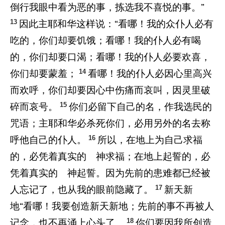
倒行我眼中看为恶的事，拣选我不喜悦的事。”
13
因此主耶和华这样说：“看哪！我的众仆人必有
吃的，你们却要饥饿；看哪！我的仆人必有喝
的，你们却要口渴；看哪！我的仆人必要欢喜，
14
你们却要蒙羞；
看哪！我的仆人必因心里高兴
而欢呼，你们却要因心中伤痛而哀叫，因灵里破
15
碎而哀号。
你们必留下自己的名，作我选民的
咒语；主耶和华必杀死你们，必用另外的名去称
16
呼他自己的仆人。
所以，在地上为自己求福
的，必凭着真实的 神求福；在地上起誓的，必
凭着真实的 神起誓。因为先前的患难都已经被
17
人忘记了，也从我的眼前隐藏了。
新天新
地“看哪！我要创造新天新地；先前的事不再被人
18
记念，也不再涌上心头了。
你们要因我所创造