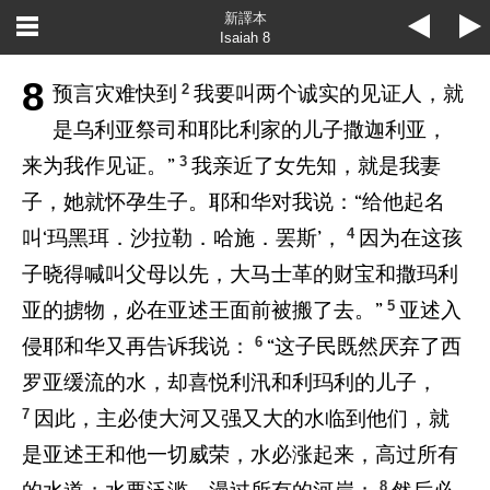
新譯本
Isaiah 8
8
2
预言灾难快到
我要叫两个诚实的见证人，就
是乌利亚祭司和耶比利家的儿子撒迦利亚，
3
来为我作见证。”
我亲近了女先知，就是我妻
子，她就怀孕生子。耶和华对我说：“给他起名
4
叫‘玛黑珥．沙拉勒．哈施．罢斯’，
因为在这孩
子晓得喊叫父母以先，大马士革的财宝和撒玛利
5
亚的掳物，必在亚述王面前被搬了去。”
亚述入
6
侵耶和华又再告诉我说：
“这子民既然厌弃了西
罗亚缓流的水，却喜悦利汛和利玛利的儿子，
7
因此，主必使大河又强又大的水临到他们，就
是亚述王和他一切威荣，水必涨起来，高过所有
8