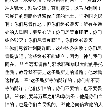
的水道；水要泛滥，漫过所有的河岸；
然后必
冲入犹大，涨溢泛滥，直到颈项，以马内利啊！
9
它展开的翅膀必遮遍你广阔的地土。”
列国之民
啊！你们尽管作恶，但你们终必毁灭！所有在远
处的人民啊，要留心听！你们尽管束腰吧，你们
终必毁灭！你们尽管束腰吧，你们终必毁灭！
10
你们尽管计划阴谋吧，这些终必失败；你们尽
管提议吧，这些终必不能成立，因为 神与我们
11
同在。
当远离偶像与邪术耶和华以大能的手托
住我，教导我不要走这子民所走的道路；他对我
12
这样说：
“这子民所称为阴谋的，你们都不要
称为阴谋；他们所怕的，你们不要怕，也不要畏
13
惧。
你们要尊万军之耶和华为圣，他是你们当
14
怕的，也是你们当畏惧的。
他必向信靠他的人