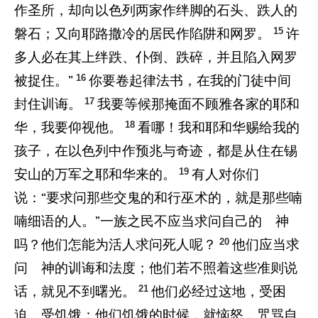
作圣所，却向以色列两家作绊脚的石头、跌人的
15
磐石；又向耶路撒冷的居民作陷阱和网罗。
许
多人必在其上绊跌、仆倒、跌碎，并且陷入网罗
16
被捉住。”
你要卷起律法书，在我的门徒中间
17
封住训诲。
我要等候那掩面不顾雅各家的耶和
18
华，我要仰视他。
看哪！我和耶和华赐给我的
孩子，在以色列中作预兆与奇迹，都是从住在锡
19
安山的万军之耶和华来的。
有人对你们
说：“要求问那些交鬼的和行巫术的，就是那些喃
喃细语的人。”一族之民不应当求问自己的 神
20
吗？他们怎能为活人求问死人呢？
他们应当求
问 神的训诲和法度；他们若不照着这些准则说
21
话，就见不到曙光。
他们必经过这地，受困
迫、受饥饿；他们饥饿的时候，就恼怒，咒骂自