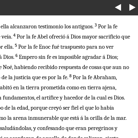
3
ella alcanzaron testimonio los antiguos.
Por la fe
4
 veía.
Por la fe Abel ofreció á Dios mayor sacrificio que
5
 ella.
Por la fe Enoc fué traspuesto para no ver
6
á Dios.
Empero sin fe es imposible agradar á Dios;
fe Noé, habiendo recibido respuesta de cosas que aun no
8
e la justicia que es por la fe.
Por la fe Abraham,
habitó en la tierra prometida como en tierra ajena,
fundamentos, el artífice y hacedor de la cual es Dios.
 de la edad, porque creyó ser fiel el que lo había
omo la arena inmunerable que está á la orilla de la mar.
y saludándolas, y confesando que eran peregrinos y