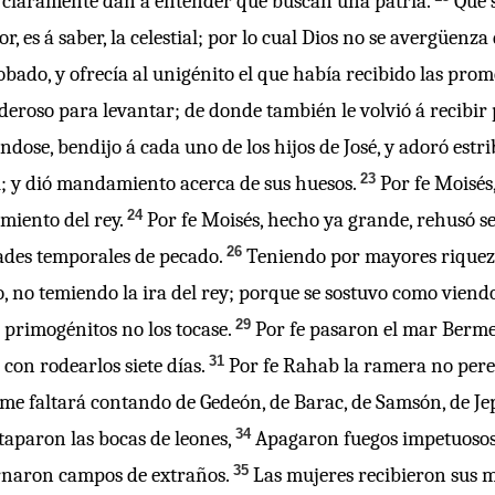
, claramente dan á entender que buscan una patria.
Que 
 es á saber, la celestial; por lo cual Dios no se avergüenza
bado, y ofrecía al unigénito el que había recibido las prom
eroso para levantar; de donde también le volvió á recibir 
ndose, bendijo á cada uno de los hijos de José, y adoró est
23
el; y dió mandamiento acerca de sus huesos.
Por fe Moisés
24
miento del rey.
Por fe Moisés, hecho ya grande, rehusó se
26
dades temporales de pecado.
Teniendo por mayores riquezas 
o, no temiendo la ira del rey; porque se sostuvo como viendo 
29
primogénitos no los tocase.
Por fe pasaron el mar Bermej
31
con rodearlos siete días.
Por fe Rahab la ramera no pere
e faltará contando de Gedeón, de Barac, de Samsón, de Jeph
34
taparon las bocas de leones,
Apagaron fuegos impetuosos, 
35
ornaron campos de extraños.
Las mujeres recibieron sus m