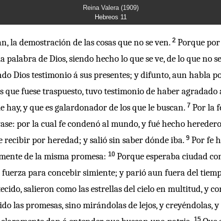
Reina Valera (1909)
Hebreos 11
2
ran, la demostración de las cosas que no se ven.
Porque por 
 palabra de Dios, siendo hecho lo que se ve, de lo que no se
ndo Dios testimonio á sus presentes; y difunto, aun habla por
es que fuese traspuesto, tuvo testimonio de haber agradado 
7
le hay, y que es galardonador de los que le buscan.
Por la 
ase: por la cual fe condenó al mundo, y fué hecho heredero d
9
 recibir por heredad; y salió sin saber dónde iba.
Por fe 
10
amente de la misma promesa:
Porque esperaba ciudad con 
ó fuerza para concebir simiente; y parió aun fuera del tiempo
ecido, salieron como las estrellas del cielo en multitud, y c
ido las promesas, sino mirándolas de lejos, y creyéndolas, 
15