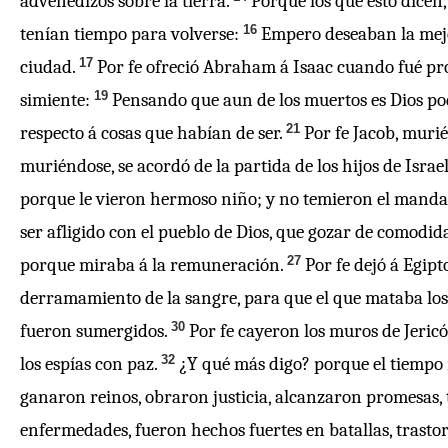
advenedizos sobre la tierra.
Porque los que esto dicen
16
tenían tiempo para volverse:
Empero deseaban la mejor,
17
ciudad.
Por fe ofreció Abraham á Isaac cuando fué pro
19
simiente:
Pensando que aun de los muertos es Dios pod
21
respecto á cosas que habían de ser.
Por fe Jacob, murié
muriéndose, se acordó de la partida de los hijos de Isra
porque le vieron hermoso niño; y no temieron el manda
ser afligido con el pueblo de Dios, que gozar de comodi
27
porque miraba á la remuneración.
Por fe dejó á Egipt
derramamiento de la sangre, para que el que mataba los 
30
fueron sumergidos.
Por fe cayeron los muros de Jericó 
32
los espías con paz.
¿Y qué más digo? porque el tiempo m
ganaron reinos, obraron justicia, alcanzaron promesas, 
enfermedades, fueron hechos fuertes en batallas, trast