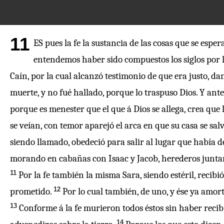
11
ES pues la fe la sustancia de las cosas que se espe
entendemos haber sido compuestos los siglos por la
Caín, por la cual alcanzó testimonio de que era justo, da
muerte, y no fué hallado, porque lo traspuso Dios. Y ant
porque es menester que el que á Dios se allega, crea que 
se veían, con temor aparejó el arca en que su casa se salv
siendo llamado, obedeció para salir al lugar que había de
morando en cabañas con Isaac y Jacob, herederos junt
11
Por la fe también la misma Sara, siendo estéril, recibi
12
prometido.
Por lo cual también, de uno, y ése ya amort
13
Conforme á la fe murieron todos éstos sin haber recib
14