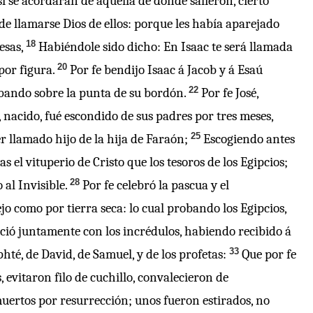
si se acordaran de aquella de donde salieron, cierto
 de llamarse Dios de ellos: porque les había aparejado
18
esas,
Habiéndole sido dicho: En Isaac te será llamada
20
por figura.
Por fe bendijo Isaac á Jacob y á Esaú
22
ribando sobre la punta de su bordón.
Por fe José,
, nacido, fué escondido de sus padres por tres meses,
25
r llamado hijo de la hija de Faraón;
Escogiendo antes
el vituperio de Cristo que los tesoros de los Egipcios;
28
al Invisible.
Por fe celebró la pascua y el
o como por tierra seca: lo cual probando los Egipcios,
ció juntamente con los incrédulos, habiendo recibido á
33
té, de David, de Samuel, y de los profetas:
Que por fe
evitaron filo de cuchillo, convalecieron de
uertos por resurrección; unos fueron estirados, no