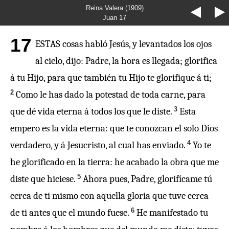
Reina Valera (1909)
Juan 17
17
ESTAS cosas habló Jesús, y levantados los ojos
al cielo, dijo: Padre, la hora es llegada; glorifica
á tu Hijo, para que también tu Hijo te glorifique á ti;
2
Como le has dado la potestad de toda carne, para
3
que dé vida eterna á todos los que le diste.
Esta
empero es la vida eterna: que te conozcan el solo Dios
4
verdadero, y á Jesucristo, al cual has enviado.
Yo te
he glorificado en la tierra: he acabado la obra que me
5
diste que hiciese.
Ahora pues, Padre, glorifícame tú
cerca de ti mismo con aquella gloria que tuve cerca
6
de ti antes que el mundo fuese.
He manifestado tu