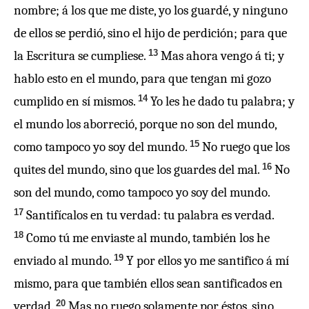
nombre; á los que me diste, yo los guardé, y ninguno
de ellos se perdió, sino el hijo de perdición; para que
13
la Escritura se cumpliese.
Mas ahora vengo á ti; y
hablo esto en el mundo, para que tengan mi gozo
14
cumplido en sí mismos.
Yo les he dado tu palabra; y
el mundo los aborreció, porque no son del mundo,
15
como tampoco yo soy del mundo.
No ruego que los
16
quites del mundo, sino que los guardes del mal.
No
son del mundo, como tampoco yo soy del mundo.
17
Santifícalos en tu verdad: tu palabra es verdad.
18
Como tú me enviaste al mundo, también los he
19
enviado al mundo.
Y por ellos yo me santifico á mí
mismo, para que también ellos sean santificados en
20
verdad.
Mas no ruego solamente por éstos, sino