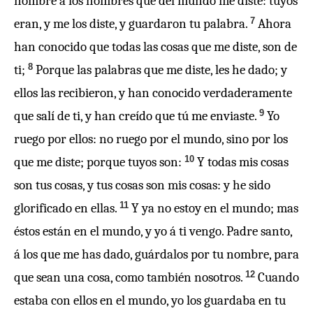
nombre á los hombres que del mundo me diste: tuyos
7
eran, y me los diste, y guardaron tu palabra.
Ahora
han conocido que todas las cosas que me diste, son de
8
ti;
Porque las palabras que me diste, les he dado; y
ellos las recibieron, y han conocido verdaderamente
9
que salí de ti, y han creído que tú me enviaste.
Yo
ruego por ellos: no ruego por el mundo, sino por los
10
que me diste; porque tuyos son:
Y todas mis cosas
son tus cosas, y tus cosas son mis cosas: y he sido
11
glorificado en ellas.
Y ya no estoy en el mundo; mas
éstos están en el mundo, y yo á ti vengo. Padre santo,
á los que me has dado, guárdalos por tu nombre, para
12
que sean una cosa, como también nosotros.
Cuando
estaba con ellos en el mundo, yo los guardaba en tu