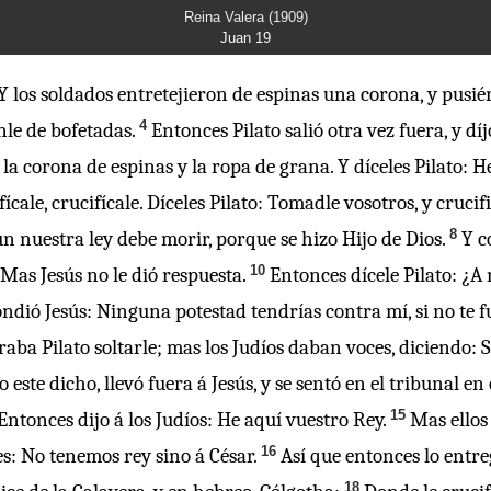
Reina Valera (1909)
Juan 19
Y los soldados entretejieron de espinas una corona, y pusiér
4
nle de bofetadas.
Entonces Pilato salió otra vez fuera, y dí
o la corona de espinas y la ropa de grana. Y díceles Pilato: 
fícale, crucifícale. Díceles Pilato: Tomadle vosotros, y cruci
8
n nuestra ley debe morir, porque se hizo Hijo de Dios.
Y c
10
 Mas Jesús no le dió respuesta.
Entonces dícele Pilato: ¿A
ndió Jesús: Ninguna potestad tendrías contra mí, si no te fu
ba Pilato soltarle; mas los Judíos daban voces, diciendo: Si
 este dicho, llevó fuera á Jesús, y se sentó en el tribunal e
15
 Entonces dijo á los Judíos: He aquí vuestro Rey.
Mas ellos 
16
s: No tenemos rey sino á César.
Así que entonces lo entre
18