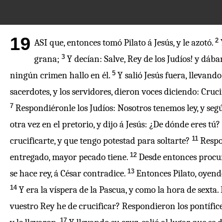
19
2
ASI que, entonces tomó Pilato á Jesús, y le azotó.
3
grana;
Y decían: ­Salve, Rey de los Judíos! y dába
5
ningún crimen hallo en él.
Y salió Jesús fuera, llevand
sacerdotes, y los servidores, dieron voces diciendo: Cruci
7
Respondiéronle los Judíos: Nosotros tenemos ley, y segú
otra vez en el pretorio, y dijo á Jesús: ¿De dónde eres tú?
11
crucificarte, y que tengo potestad para soltarte?
Respo
12
entregado, mayor pecado tiene.
Desde entonces procura
13
se hace rey, á César contradice.
Entonces Pilato, oyendo
14
Y era la víspera de la Pascua, y como la hora de sexta.
vuestro Rey he de crucificar? Respondieron los pontífice
17