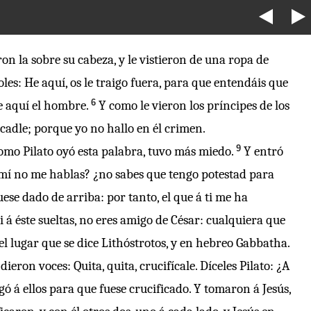
on la sobre su cabeza, y le vistieron de una ropa de
joles: He aquí, os le traigo fuera, para que entendáis que
6
He aquí el hombre.
Y como le vieron los príncipes de los
ficadle; porque yo no hallo en él crimen.
9
omo Pilato oyó esta palabra, tuvo más miedo.
Y entró
 mí no me hablas? ¿no sabes que tengo potestad para
ese dado de arriba: por tanto, el que á ti me ha
 á éste sueltas, no eres amigo de César: cualquiera que
n el lugar que se dice Lithóstrotos, y en hebreo Gabbatha.
dieron voces: Quita, quita, crucifícale. Díceles Pilato: ¿A
gó á ellos para que fuese crucificado. Y tomaron á Jesús,