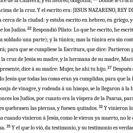
dice de la Calavera, y en hebreo, Gólgotha;
Donde le crucif
 encima de la cruz. Y el escrito era: JESUS NAZARENO, REY 
 cerca de la ciudad: y estaba escrito en hebreo, en griego, y 
22
e los Judíos.
Respondió Pilato: Lo que he escrito, he escrit
 soldado una parte); y la túnica; mas la túnica era sin cost
rá; para que se cumpliese la Escritura, que dice: Partieron 
 la cruz de Jesús su madre, y la hermana de su madre, Mar
27
presente, dice á su madre: Mujer, he ahí tu hijo.
Después 
o Jesús que todas las cosas eran ya cumplidas, para que la E
nja de vinagre, y rodeada á un hisopo, se la llegaron á la 
nces los Judíos, por cuanto era la víspera de la Pascua, pa
32
les quebrasen las piernas, y fuesen quitados.
Y vinieron lo
s cuando vinieron á Jesús, como le vieron ya muerto, no le
35
ua.
Y el que lo vió, da testimonio, y su testimonio es verd