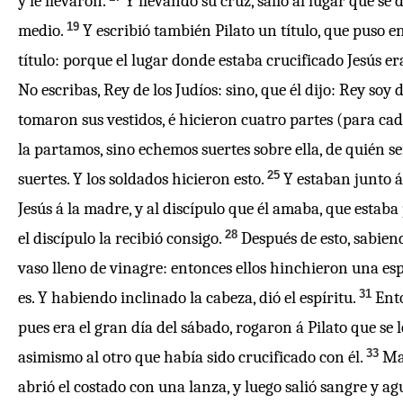
y le llevaron.
Y llevando su cruz, salió al lugar que se 
19
medio.
Y escribió también Pilato un título, que puso
título: porque el lugar donde estaba crucificado Jesús era
No escribas, Rey de los Judíos: sino, que él dijo: Rey soy d
tomaron sus vestidos, é hicieron cuatro partes (para cada
la partamos, sino echemos suertes sobre ella, de quién se
25
suertes. Y los soldados hicieron esto.
Y estaban junto á
Jesús á la madre, y al discípulo que él amaba, que estaba 
28
el discípulo la recibió consigo.
Después de esto, sabiend
vaso lleno de vinagre: entonces ellos hinchieron una espo
31
es. Y habiendo inclinado la cabeza, dió el espíritu.
Ento
pues era el gran día del sábado, rogaron á Pilato que se 
33
asimismo al otro que había sido crucificado con él.
Ma
abrió el costado con una lanza, y luego salió sangre y ag