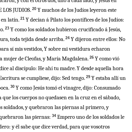
icaron, y con él otros dos, uno á cada lado, y Jesús en
20
DE LOS JUDIOS.
Y muchos de los Judíos leyeron este
21
en latín.
Y decían á Pilato los pontífices de los Judíos:
23
o.
Y como los soldados hubieron crucificado á Jesús,
24
ura, toda tejida desde arriba.
Y dijeron entre ellos: No
para sí mis vestidos, Y sobre mi vestidura echaron
26
ía mujer de Cleofas, y María Magdalena.
Y como vió
dice al discípulo: He ahí tu madre. Y desde aquella hora
29
scritura se cumpliese, dijo: Sed tengo.
Y estaba allí un
30
boca.
Y como Jesús tomó el vinagre, dijo: Consumado
ra que los cuerpos no quedasen en la cruz en el sábado,
s soldados, y quebraron las piernas al primero, y
34
 quebraron las piernas:
Empero uno de los soldados le
adero: y él sabe que dice verdad, para que vosotros