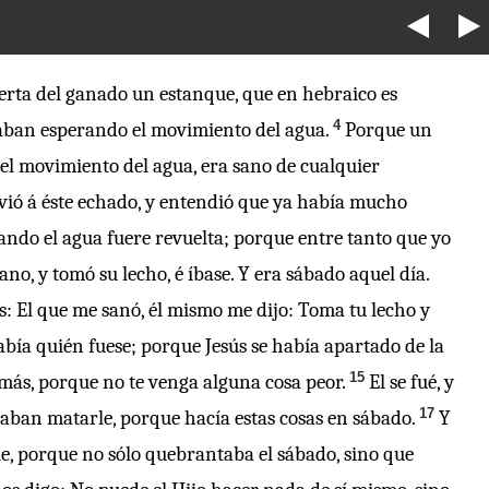
erta del ganado un estanque, que en hebraico es
4
staban esperando el movimiento del agua.
Porque un
del movimiento del agua, era sano de cualquier
vió á éste echado, y entendió que ya había mucho
ndo el agua fuere revuelta; porque entre tanto que yo
no, y tomó su lecho, é íbase. Y era sábado aquel día.
: El que me sanó, él mismo me dijo: Toma tu lecho y
abía quién fuese; porque Jesús se había apartado de la
15
s más, porque no te venga alguna cosa peor.
El se fué, y
17
uraban matarle, porque hacía estas cosas en sábado.
Y
e, porque no sólo quebrantaba el sábado, sino que