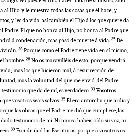
o os digo: No puede el Hijo hacer nada de sí mismo, sino
 al Hijo, y le muestra todas las cosas que él hace; y
os, y les da vida, así también el Hijo á los que quiere da
 Padre. El que no honra al Hijo, no honra al Padre que
25
 vendrá á condenación, mas pasó de muerte á vida.
De
26
vivirán.
Porque como el Padre tiene vida en sí mismo,
28
del hombre.
No os maravilléis de esto; porque vendrá
 vida; mas los que hicieron mal, á resurrección de
luntad, mas la voluntad del que me envió, del Padre.
33
l testimonio que da de mí, es verdadero.
Vosotros
35
que vosotros seáis salvos.
El era antorcha que ardía y
rque las obras que el Padre me dió que cumpliese, las
a dado testimonio de mí. Ni nunca habéis oído su voz, ni
39
eéis.
Escudriñad las Escrituras, porque á vosotros os