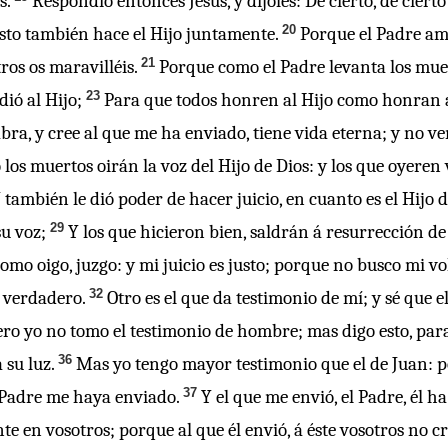
s.
Respondió entonces Jesús, y díjoles: De cierto, de ciert
20
 esto también hace el Hijo juntamente.
Porque el Padre ama
21
ros os maravilléis.
Porque como el Padre levanta los muert
23
dió al Hijo;
Para que todos honren al Hijo como honran al
alabra, y cree al que me ha enviado, tiene vida eterna; y no
 los muertos oirán la voz del Hijo de Dios: y los que oyeren 
 también le dió poder de hacer juicio, en cuanto es el Hijo 
29
su voz;
Y los que hicieron bien, saldrán á resurrección de
o oigo, juzgo: y mi juicio es justo; porque no busco mi vo
32
 verdadero.
Otro es el que da testimonio de mí; y sé que e
o yo no tomo el testimonio de hombre; mas digo esto, para 
36
 su luz.
Mas yo tengo mayor testimonio que el de Juan: po
37
 Padre me haya enviado.
Y el que me envió, el Padre, él h
e en vosotros; porque al que él envió, á éste vosotros no cr