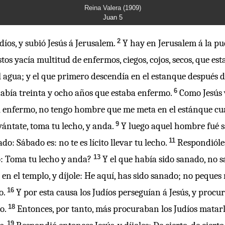
Reina Valera (1909)
Juan 5
2
díos, y subió Jesús á Jerusalem.
Y hay en Jerusalem á la pu
stos yacía multitud de enfermos, ciegos, cojos, secos, que e
el agua; y el que primero descendía en el estanque después 
6
abía treinta y ocho años que estaba enfermo.
Como Jesús 
el enfermo, no tengo hombre que me meta en el estánque cua
9
vántate, toma tu lecho, y anda.
Y luego aquel hombre fué sa
11
o: Sábado es: no te es lícito llevar tu lecho.
Respondióles
13
o: Toma tu lecho y anda?
Y el que había sido sanado, no s
s en el templo, y díjole: He aquí, has sido sanado; no peque
16
o.
Y por esta causa los Judíos perseguían á Jesús, y proc
18
o.
Entonces, por tanto, más procuraban los Judíos matarl
19