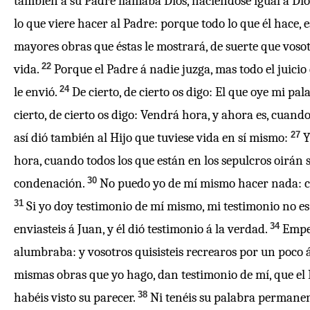
también á su Padre llamaba Dios, haciéndose igual á Dio
lo que viere hacer al Padre: porque todo lo que él hace,
mayores obras que éstas le mostrará, de suerte que vosot
22
vida.
Porque el Padre á nadie juzga, mas todo el juicio 
24
le envió.
De cierto, de cierto os digo: El que oye mi p
cierto, de cierto os digo: Vendrá hora, y ahora es, cuando
27
así dió también al Hijo que tuviese vida en sí mismo:
Y
hora, cuando todos los que están en los sepulcros oirán 
30
condenación.
No puedo yo de mí mismo hacer nada: com
31
Si yo doy testimonio de mí mismo, mi testimonio no es
34
enviasteis á Juan, y él dió testimonio á la verdad.
Emper
alumbraba: y vosotros quisisteis recrearos por un poco á
mismas obras que yo hago, dan testimonio de mí, que el
38
habéis visto su parecer.
Ni tenéis su palabra permanent