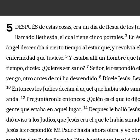
5
DESPUÉS de estas cosas, era un día de fiesta de los Ju
3
llamado Bethesda, el cual tiene cinco portales.
En é
ángel descendía á cierto tiempo al estanque, y revolvía 
5
enfermedad que tuviese.
Y estaba allí un hombre que h
7
tiempo, dícele: ¿Quieres ser sano?
Señor, le respondió 
8
vengo, otro antes de mí ha descendido.
Dícele Jesús: Le
10
Entonces los Judíos decían á aquel que había sido sanad
12
anda.
Preguntáronle entonces: ¿Quién es el que te dij
14
gente que estaba en aquel lugar.
Después le halló Jesú
dió aviso á los Judíos, que Jesús era el que le había sanad
Jesús les respondió: Mi Padre hasta ahora obra, y yo obr