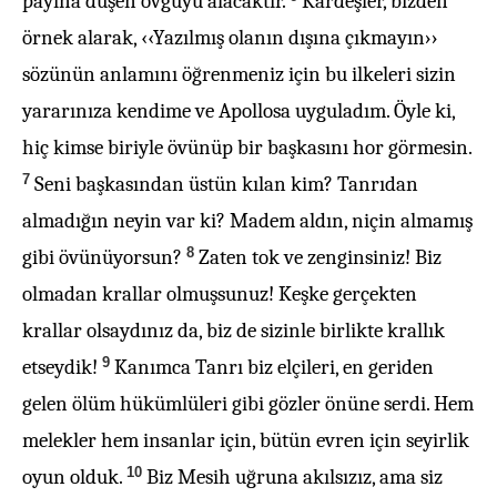
payına düşen övgüyü alacaktır.
Kardeşler, bizden
örnek alarak, ‹‹Yazılmış olanın dışına çıkmayın››
sözünün anlamını öğrenmeniz için bu ilkeleri sizin
yararınıza kendime ve Apollosa uyguladım. Öyle ki,
hiç kimse biriyle övünüp bir başkasını hor görmesin.
7
Seni başkasından üstün kılan kim? Tanrıdan
almadığın neyin var ki? Madem aldın, niçin almamış
8
gibi övünüyorsun?
Zaten tok ve zenginsiniz! Biz
olmadan krallar olmuşsunuz! Keşke gerçekten
krallar olsaydınız da, biz de sizinle birlikte krallık
9
etseydik!
Kanımca Tanrı biz elçileri, en geriden
gelen ölüm hükümlüleri gibi gözler önüne serdi. Hem
melekler hem insanlar için, bütün evren için seyirlik
10
oyun olduk.
Biz Mesih uğruna akılsızız, ama siz