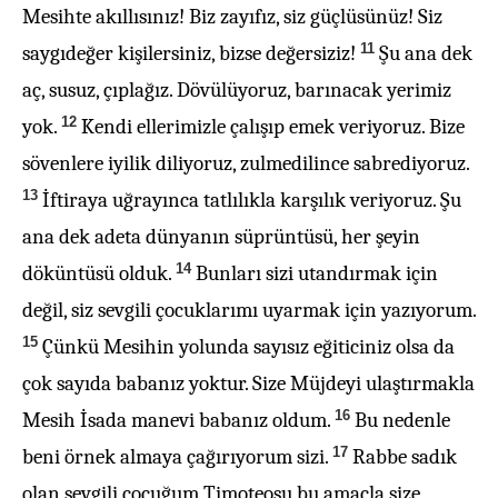
Mesihte akıllısınız! Biz zayıfız, siz güçlüsünüz! Siz
11
saygıdeğer kişilersiniz, bizse değersiziz!
Şu ana dek
aç, susuz, çıplağız. Dövülüyoruz, barınacak yerimiz
12
yok.
Kendi ellerimizle çalışıp emek veriyoruz. Bize
sövenlere iyilik diliyoruz, zulmedilince sabrediyoruz.
13
İftiraya uğrayınca tatlılıkla karşılık veriyoruz. Şu
ana dek adeta dünyanın süprüntüsü, her şeyin
14
döküntüsü olduk.
Bunları sizi utandırmak için
değil, siz sevgili çocuklarımı uyarmak için yazıyorum.
15
Çünkü Mesihin yolunda sayısız eğiticiniz olsa da
çok sayıda babanız yoktur. Size Müjdeyi ulaştırmakla
16
Mesih İsada manevi babanız oldum.
Bu nedenle
17
beni örnek almaya çağırıyorum sizi.
Rabbe sadık
olan sevgili çocuğum Timoteosu bu amaçla size