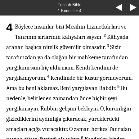
Turkish Bible
1 Korintliler 4
4
Böylece insanlar bizi Mesihin hizmetkârları ve
2
Tanrının sırlarının kâhyaları saysın.
Kâhyada
3
aranan başlıca nitelik güvenilir olmasıdır.
Sizin
tarafınızdan ya da olağan bir mahkeme tarafından
yargılanırsam hiç aldırmam. Kendi kendimi de
4
yargılamıyorum.
Kendimde bir kusur görmüyorum.
5
Ama bu beni aklamaz. Beni yargılayan Rabdir.
Bu
nedenle, belirlenen zamandan önce hiçbir şeyi
yargılamayın. Rabbin gelişini bekleyin. O, karanlığın
gizlediklerini aydınlığa çıkaracak, yüreklerdeki
amaçları açığa vuracaktır. O zaman herkes Tanrıdan
6